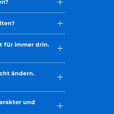
en?
iten?
t für immer drin.
icht ändern.
arakter und